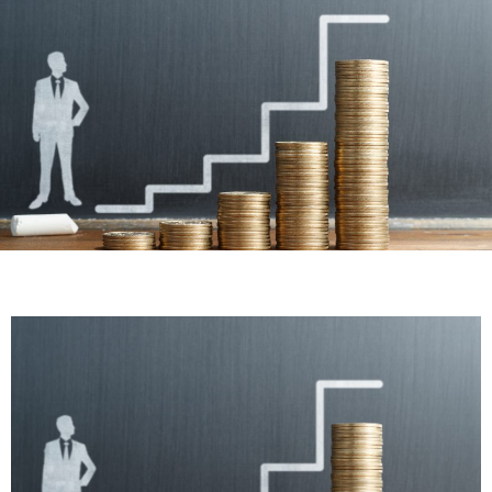
イ
イ
問
ト
バ
い
に
シ
合
つ
ー
わ
い
ポ
せ
て
リ
シ
ー