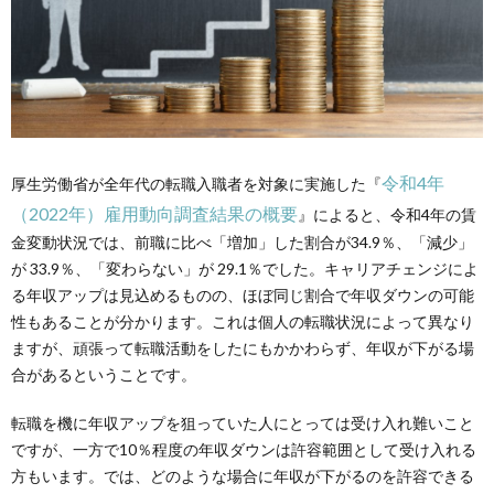
令和4年
厚生労働省が全年代の転職入職者を対象に実施した『
（2022年）雇用動向調査結果の概要
』によると、
令和4年
の賃
金変動状況では、前職に比べ「増加」した割合が34.9％、「減少」
が 33.9％、「変わらない」が 29.1％でした。キャリアチェンジによ
る年収アップは見込めるものの、ほぼ同じ割合で年収ダウンの可能
性もあることが分かります。
これは個人の転職状況によって異なり
ますが、
頑張って転職活動をしたにもかかわらず、年収が下がる場
合があ
るということです
。
転職を機に年収アップを狙っていた人にとっては受け入れ難いこと
ですが、一方で10％程度の年収ダウンは許容範囲として受け入れる
方もいます。
では、
どのような場合に年収が下がるのを許容できる