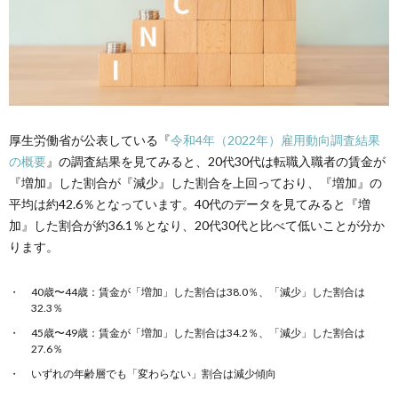
厚生労働省が公表している
『
令和4年（2022年）雇用動向調査結果
の概要
』
の調査結果を見て
みると、20代30代は転職入職者の賃金が
『増加』した割合が『減少』した割合を上回っており、『増加』の
平均は約42.6％となっています。40代のデータを見てみると『増
加』した割合が約36.1％となり、20代30代と比べて低いことが分か
ります。
40歳〜44歳：賃金が「増加」した割合は38.0％、「減少」した割合は
32.3％
45歳〜49歳：賃金が「増加」した割合は34.2％、「減少」した割合は
27.6％
いずれの年齢層でも「変わらない」割合は減少傾向