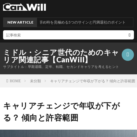
NEW ARTICLE
仕事の辞め時を見極める5つのサインと円満退社のポイント
ミドル・シニア世代のためのキャ
リア関連記事【CanWill】
サブタイトル：早期退職、定年、転職、セカンドキャリアを考えるヒント
未分類
キャリアチェンジで年収が下がる？ 傾向と許容範囲
HOME
こ
キャリアチェンジで年収が下が
の
プ
る？ 傾向と許容範囲
サ
ラ
お