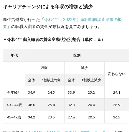
キャリアチェンジによる年収の増加と減少
厚生労働省が行った『
令和4年（2022年）雇用動向調査結果の概
要
』の転職入職者の賃金変動状況を見てみましょう。
▼令和4年 職入職者の賃金変動状況別割合（単位：％）
年代
区別
増加
減少
変わらない
全体
1割以上増加
全体
1割以上減少
全年齢計
34.9
24.5
33.9
25.2
29.1
40～44歳
38.0
25.4
32.3
20.0
28.9
45~49歳
34.2
23.5
27.6
20.5
36.5