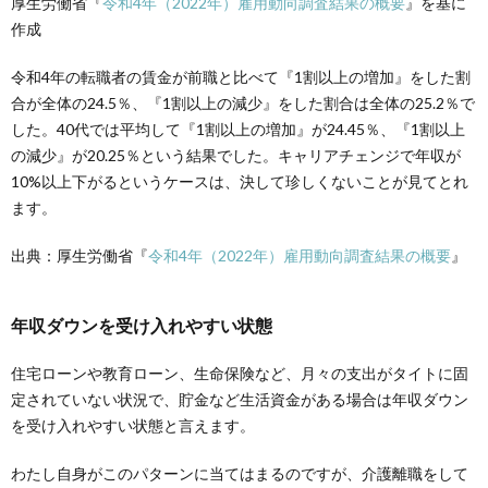
厚生労働省
『
令和4年（2022年）雇用動向調査結果の概要
』を基に
作成
令和4年の転職者の賃金が前職と比べて『
1割以上の
増加』をした割
合が全体の24.5％、『1割以上の減少』をした割合は全体の25.2％で
した。40代では平均して
『1割以上の
増加』が24.45％、
『1割以上
の
減少』が20.25％という結果でした。
キャリアチェンジで年収が
10%以上下がるというケースは、決して珍しくないことが見てとれ
ます。
出典：厚生労働省
『
令和4年（2022年）雇用動向調査結果の概要
』
年収ダウンを受け入れやすい状態
住宅ローンや教育ローン、生命保険など、月々の支出がタイトに固
定されていない状況で、貯金など生活資金がある場合は年収ダウン
を受け入れやすい状態と言えます。
わたし自身がこのパターンに当てはまるのですが、介護離職をして