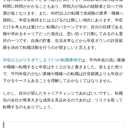
時間に時間がかかることもあり、即戦力が強みの経験者と比べて待
遇が低くなります。また、40代以上の転職で未経験の業界・職種へ
挑戦し、年収を維持または上げるのは難しい傾向にあります。
年収
だけを考えれば避けたい転職のパターンですが、
自分の目標である
職や求めるキャリアだった場合は、思い切って行動してみるのも選
択の一つです。自身の貯蓄、生活水準などから年収ダウンの許容範
囲を決めて転職活動を行うのが望ましいと言えます。
年収が上がりすぎてしまう5つの転職事例
では、平均年収の高い業種
や職種へ転職すると年収はすぐ上がると書きました。逆もまた然り
で、平均年収の少ない業種や職種へ
の
転職
は許容範囲よりも年収が
下がるケースもあることを理解しておかなくてはなりません。
しかし
、
自分が望んだキャリアチェンジであればいいですし、転職
先の会社が将来大きな成長を見込めるのであれば、リスクを取って
転職するのもありでしょう。