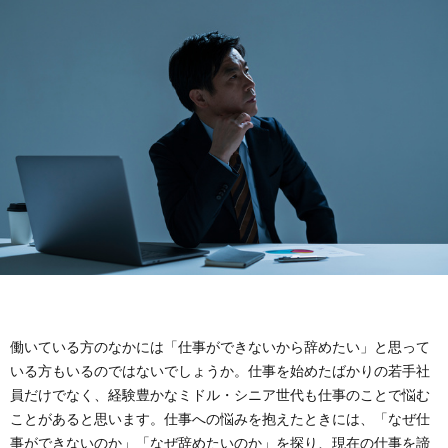
イ
イ
問
ト
バ
い
に
シ
合
つ
ー
わ
い
ポ
せ
て
リ
シ
働いている方のなかには「仕事ができないから辞めたい」と思って
いる方もいるのではないでしょうか。仕事を始めたばかりの若手社
ー
員だけでなく、経験豊かなミドル・シニア世代も仕事のことで悩む
ことがあると思います。仕事への悩みを抱えたときには、「なぜ仕
事ができないのか」「なぜ辞めたいのか」を探り、現在の仕事を諦