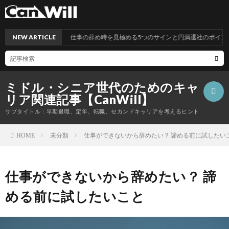
NEW ARTICLE
仕事の辞め時を見極める5つのサインと円満退社のポイント
ミドル・シニア世代のためのキャ
リア関連記事【CanWill】
サブタイトル：早期退職、定年、転職、セカンドキャリアを考えるヒント
未分類
仕事ができないから辞めたい？ 諦める前に試したい
HOME
こ
仕事ができないから辞めたい？ 諦
の
プ
める前に試したいこと
サ
ラ
お