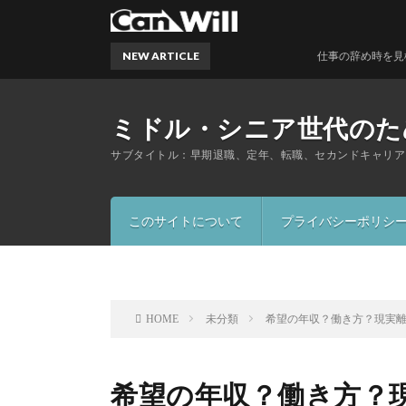
NEW ARTICLE
仕事の辞め時を見極める5つ
ミドル・シニア世代のため
サブタイトル：早期退職、定年、転職、セカンドキャリア
このサイトについて
プライバシーポリシ
未分類
希望の年収？働き方？現実
HOME
希望の年収？働き方？