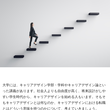
イ
イ
問
ト
バ
い
に
シ
合
つ
ー
わ
い
ポ
せ
て
リ
シ
大学には、キャリアデザイン学部・学科やキャリアデザイン論とい
った講義があります。社会人よりも自由度が高く、将来設計がしや
ー
すい学生時代から、キャリアデザインを始める人もいます。そもそ
もキャリアデザインとは何なのか、キャリアデザインにおける転職
とはどういう意味を持つのかについて、考えていきましょう。