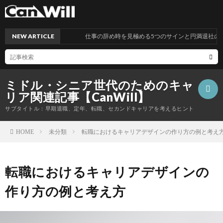
NEW ARTICLE
仕事の辞め時を見極める5つのサインと円満退社のポイ
ミドル・シニア世代のためのキャ
リア関連記事【CanWill】
サブタイトル：早期退職、定年、転職、セカンドキャリアを考えるヒント
未分類
転職におけるキャリアデザインの作り方の例と考え
HOME
こ
転職におけるキャリアデザインの
の
プ
作り方の例と考え方
サ
ラ
お