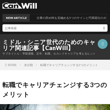
NEW ARTICLE
仕事の辞め時を見極める5つのサインと円満退社のポイント
ミドル・シニア世代のためのキャ
リア関連記事【CanWill】
サブタイトル：早期退職、定年、転職、セカンドキャリアを考えるヒント
未分類
転職でキャリアチェンジする3つのメリット
HOME
こ
転職でキャリアチェンジする3つの
の
プ
メリット
サ
ラ
お