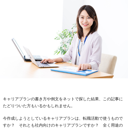
イ
イ
問
ト
バ
い
に
シ
合
つ
ー
わ
い
ポ
せ
て
リ
シ
キャリアプランの書き方や例文をネットで探した結果、この記事に
たどりついた方もいるかもしれません。
ー
今作成しようとしているキャリアプランは、転職活動で使うもので
すか？ それとも社内向けのキャリアプランですか？ 全く用途の