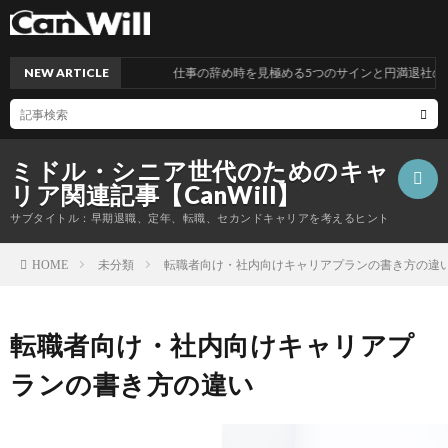
NEW ARTICLE
仕事の辞め時を見極める5つのサインと円満退社のポイ
ミドル・シニア世代のためのキャ
リア関連記事【CanWill】
サブタイトル：早期退職、定年、転職、セカンドキャリアを考えるヒント
未分類
転職者向け・社内向けキャリアプランの書き方の違
HOME
こ
転職者向け・社内向けキャリアプ
の
プ
ランの書き方の違い
サ
ラ
お