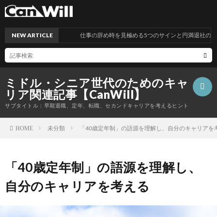
NEW ARTICLE
仕事の辞め時を見極める5つのサインと円満退社のポイン
ミドル・シニア世代のためのキャ
リア関連記事【CanWill】
サブタイトル：早期退職、定年、転職、セカンドキャリアを考えるヒント
未分類
「40歳定年制」の語源を理解し、自分のキャリアを
HOME
こ
「40歳定年制」の語源を理解し、
の
プ
自分のキャリアを考える
サ
ラ
お