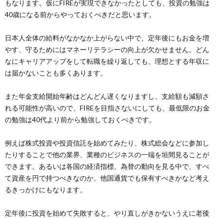
もなります。仮にFIREが実現できなかったとしても、投資の勉強は
40歳になる前からやっておくべきだと思います。
日本人全体の給料がなかなか上がらない中で、定年後にもお金を増
やす、守るためにはマネーリテラシーの向上が欠かせません。どん
なにキャリアアップをして転職を繰り返しても、理想とする年収に
は届かないことも多くあります。
また年金支給開始年齢はどんどん遅くなりますし、支給額も減額さ
れる可能性が高いので、FIREを目指さないにしても、最低限のお金
の勉強は40代より前から勉強しておくべきです。
例えば株式投資や投資信託を始めてみたり、株式総会などに参加し
たりすることで他の業界、業種のビジネスの一端を垣間見ることが
できます。あるいは各国の経済指標、為替の動向を見る中で、すべ
て資産を円で持つべきなのか、他国通貨でも保有すべきかなど考え
るきっかけにもなります。
定年後に投資を始めて失敗すると、やり直しがきかないうえに老後