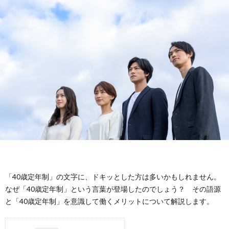
イ
イ
問
ト
バ
い
に
シ
合
つ
ー
わ
い
ポ
せ
て
リ
シ
「40歳定年制」の文字に、ドキッとした方は多いかもしれません。
なぜ「40歳定年制」という言葉が登場したのでしょう？ その語源
ー
と「40歳定年制」を意識して働くメリットについて解説します。