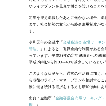
やライフプランを見直す機会を設けることを
定年を迎え退職したあとに働かない場合、退
ます。社会情勢の変化から終身雇用制度がな
す。
令和元年の金融庁『
金融審議会 市場ワーキ
管理」
』によると、退職金給付制度がある企業
っています。平成29年の定年退職者への退職給付
平成9年頃から約30～40％減少していると
このような状況から、通常の生活費に加え、
ら老後のライフ・マネープランを検討するこ
後に働き続ける選択をする方も増加傾向にあ
出典：金融庁『
金融審議会 市場ワーキング
理」
』