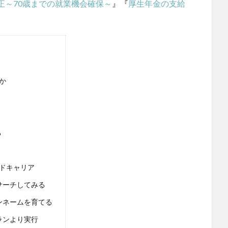
正～70歳までの就業機会確保～
』『
厚生年金の支給
か
る
ドキャリア
ゴサーチしてみる
ペンネームを育てる
ランより実行