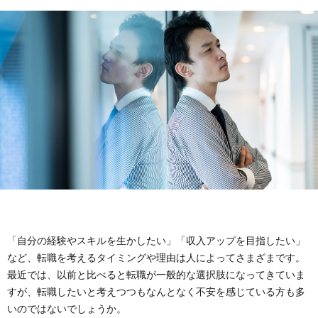
イ
イ
問
ト
バ
い
に
シ
合
つ
ー
わ
い
ポ
せ
て
リ
シ
「自分の経験やスキルを生かしたい」「収入アップを目指したい」
など、転職を考えるタイミングや理由は人によってさまざまです。
ー
最近では、以前と比べると転職が一般的な選択肢になってきていま
すが、転職したいと考えつつもなんとなく不安を感じている方も多
いのではないでしょうか。