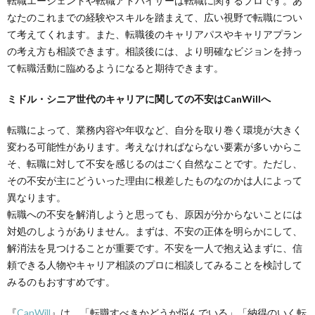
転職エージェントや転職アドバイザーは転職に関するプロです。あ
なたのこれまでの経験やスキルを踏まえて、広い視野で転職につい
て考えてくれます。また、転職後のキャリアパスやキャリアプラン
の考え方も相談できます。相談後には、より明確なビジョンを持っ
て転職活動に臨めるようになると期待できます。
ミドル・シニア世代のキャリアに関しての不安は
CanWill
へ
転職によって、業務内容や年収など、自分を取り巻く環境が大きく
変わる可能性があります。考えなければならない要素が多いからこ
そ、転職に対して不安を感じるのはごく自然なことです。ただし、
その不安が主にどういった理由に根差したものなのかは人によって
異なります。
転職への不安を解消しようと思っても、原因が分からないことには
対処のしようがありません。まずは、不安の正体を明らかにして、
解消法を見つけることが重要です。不安を一人で抱え込まずに、信
頼できる人物やキャリア相談のプロに相談してみることを検討して
みるのもおすすめです。
『
CanWill
』は、「転職すべきかどうか悩んでいる」「納得のいく転