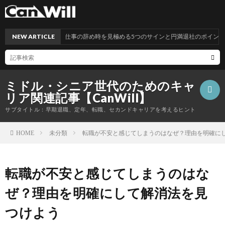
NEW ARTICLE
仕事の辞め時を見極める5つのサインと円満退社のポイント
ミドル・シニア世代のためのキャ
リア関連記事【CanWill】
サブタイトル：早期退職、定年、転職、セカンドキャリアを考えるヒント
未分類
転職が不安と感じてしまうのはなぜ？理由を明確に
HOME
こ
転職が不安と感じてしまうのはな
の
プ
ぜ？理由を明確にして解消法を見
サ
ラ
お
つけよう