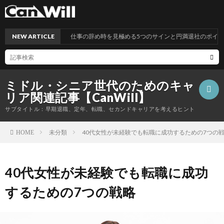
NEW ARTICLE
仕事の辞め時を見極める5つのサインと円満退社のポイント
ミドル・シニア世代のためのキャ
リア関連記事【CanWill】
サブタイトル：早期退職、定年、転職、セカンドキャリアを考えるヒント
未分類
40代女性が未経験でも転職に成功するための7つの
HOME
こ
40代女性が未経験でも転職に成功
の
プ
するための7つの戦略
サ
ラ
お