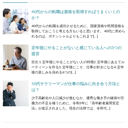
40代からの転職は資格を取得すればうまくいくの
か？
40代からの転職を成功させるために、国家資格や民間資格を
取得しておこうと考える方もいると思います。 40代に求めら
れるのは、ポテンシャルよりもこれまで[…]
定年後にやることがないと感じている人への3つの
提言
目次 1. 定年後にやることがない人の特徴2. 定年後にあえてル
ーティーンを作る3. 定年後にこそ、仕事が好きになる4. 定年
後の楽しみを決める6つの[…]
50代サラリーマンが仕事の悩みに向き合う方法と
は？
少子高齢化や人口減少が進むなか、優秀な働き手の確保や労
働力の不足を補うために、令和3年に『高年齢者雇用安定
法』が改正されました。現在の法律では、令和7[…]