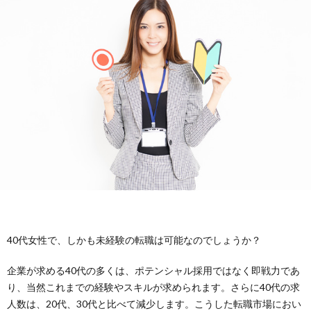
イ
イ
問
ト
バ
い
に
シ
合
つ
ー
わ
い
ポ
せ
て
リ
シ
40代女性で、しかも未経験の転職は可能なのでしょうか？
ー
企業が求める40代の多くは、ポテンシャル採用ではなく即戦力であ
り、当然これまでの経験やスキルが求められます。さらに40代の求
人数は、20代、30代と比べて減少します。こうした転職市場におい